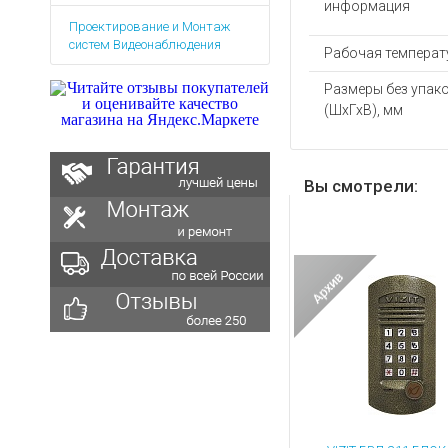
Аккумуляторы для ноут
информация
Запасные
Проектирование и Монтаж
части
Зарядные устройства дл
систем Видеонаблюдения
Рабочая температу
Терминалы
Архивные товары
оплаты
Размеры без упак
Архивные
(ШхГхВ), мм
товары
Вы смотрели: