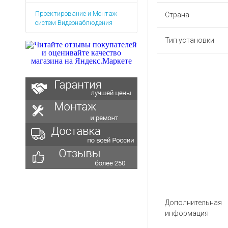
Аккумуляторы для ноут
Запасные
Проектирование и Монтаж
части
Страна
Зарядные устройства дл
систем Видеонаблюдения
Терминалы
Архивные товары
оплаты
Тип установки
Архивные
товары
Дополнительная
информация