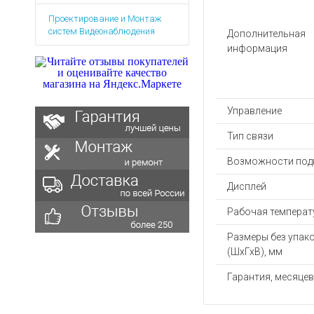
Аккумуляторы для ноут
Запасные
Проектирование и Монтаж
части
Зарядные устройства дл
систем Видеонаблюдения
Дополнительная
Терминалы
Архивные товары
информация
оплаты
Архивные
товары
Управление
Тип связи
Возможности под
Дисплей
Рабочая температу
Размеры без упак
(ШхГхВ), мм
Гарантия, месяцев