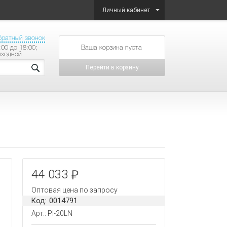
Личный кабинет
братный звонок
:00 до 18:00;
товаров на сумму
ыходной
Перейти в корзину
44 033
Оптовая цена по запросу
Код: 0014791
Арт.: PI-20LN