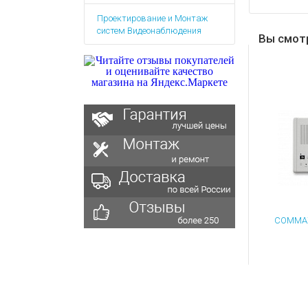
Аккумулятор
Запасные
Проектирование и Монтаж
части
Зарядные ус
систем Видеонаблюдения
Вы смот
Терминалы
Архивные т
оплаты
Архивные
товары