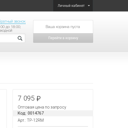
Личный кабинет
братный звонок
:00 до 18:00;
товаров на сумму
ыходной
Перейти в корзину
7 095
Оптовая цена по запросу
Код: 0014767
Арт.: TP-12RM