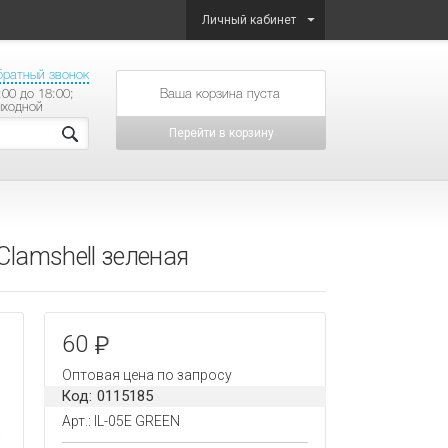
Личный кабинет
братный звонок
:00 до 18:00;
товаров на сумму
ыходной
Перейти в корзину
Clamshell зеленая
60
Оптовая цена по запросу
Код: 0115185
Арт.: IL-05E GREEN