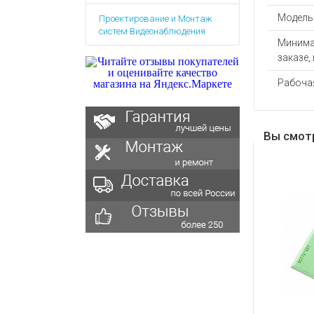
Аккумулятор
Запасные
Модель
Проектирование и Монтаж
части
Зарядные ус
систем Видеонаблюдения
Терминалы
Минима
Архивные т
оплаты
заказе, 
Архивные
Рабоча
товары
Вы смот