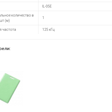
ы для ноутбуков
IL-05E
тройства для ноутбуков
льное количество в
овары
1
шт (м)
я частота
125 кГц
рели: