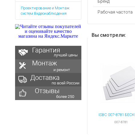
Бренд
Аккумуляторы для ноут
Запасные
Проектирование и Монтаж
части
Зарядные устройства дл
Рабочая частота
систем Видеонаблюдения
Терминалы
Архивные товары
оплаты
Архивные
Вы смотрели:
товары
007-8781