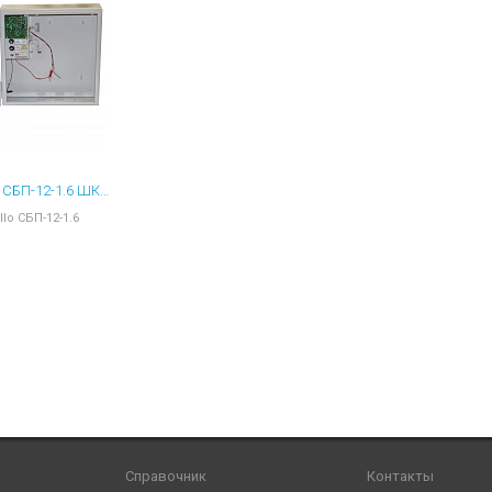
ы для ноутбуков
тройства для ноутбуков
овары
APOLLO СБП-12-1.6 ШКАФ
llo СБП-12-1.6
Справочник
Контакты