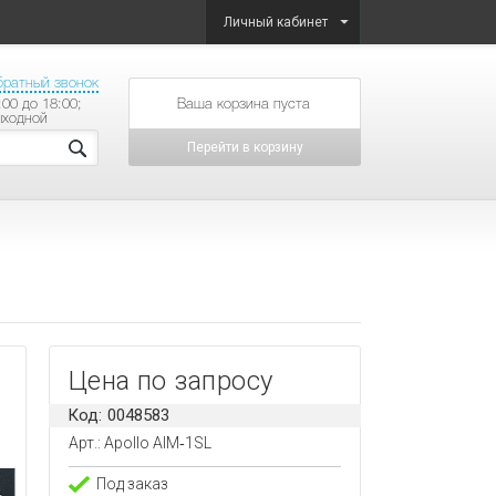
Личный кабинет
братный звонок
:00 до 18:00;
товаров на сумму
ыходной
Перейти в корзину
Цена по запросу
Код: 0048583
Арт.: Apollo AIM‑1SL
Под заказ