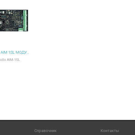
ы для ноутбуков
тройства для ноутбуков
овары
APOLLO AIM 1SL МОДУЛЬ
ollo AIM‑1SL
Справочник
Контакты