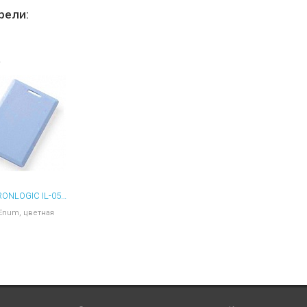
ы для ноутбуков
рели:
тройства для ноутбуков
овары
КАРТА IRONLOGIC IL-05ENUM EM-MARINE ЦВЕТНАЯ
5Enum, цветная