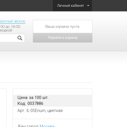
Личный кабинет
братный звонок
:00 до 18:00;
товаров на сумму
ыходной
Перейти в корзину
Цена за 100 шт.
Код: 0037886
Арт.: IL-05Enum, цветная
Ваш город:
Москва