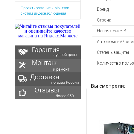
Аккумуляторы для ноут
Запасные
Проектирование и Монтаж
части
Бренд
Зарядные устройства дл
систем Видеонаблюдения
Терминалы
Архивные товары
Страна
оплаты
Напряжение, В
Архивные
товары
Автономный/сете
Степень защиты
Количество польз
Вы смотрели: