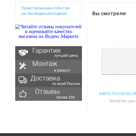
Аккумуляторы для ноут
Запасные
Проектирование и Монтаж
части
Зарядные устройства дл
Вы смотрели:
систем Видеонаблюдения
Терминалы
Архивные товары
оплаты
Архивные
товары
TK4100 ISO card