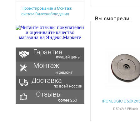
Аккумуляторы для ноут
Запасные
Проектирование и Монтаж
части
Зарядные устройства дл
систем Видеонаблюдения
Терминалы
Вы смотрели:
Архивные товары
оплаты
Архивные
товары
D50x2x5 EBlack