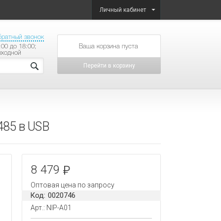
Личный кабинет
братный звонок
:00 до 18:00;
товаров на сумму
ыходной
Перейти в корзину
485 в USB
8 479
Оптовая цена по запросу
Код: 0020746
Арт.: NIP-A01