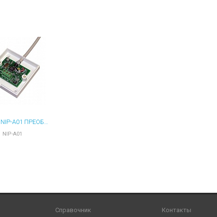
ы для ноутбуков
тройства для ноутбуков
овары
PARSEC NIP-A01 ПРЕОБРАЗОВАТЕЛЬ ИНТЕРФЕЙСА RS-485 В USB
NIP-A01
Справочник
Контакты