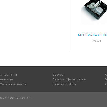
BM5024
О компании
Обзоры
С
Новости
Отзывы официальные
У
Сервисный центр
Отзывы On-Line
О
©2026 ООО «ГЛОБАЛ».