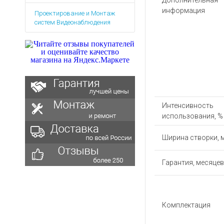
Дополнительная
Аккумуляторы для ноут
Запасные
информация
Проектирование и Монтаж
части
Зарядные устройства дл
систем Видеонаблюдения
Терминалы
Архивные товары
оплаты
Архивные
товары
Интенсивность
использования, %
Ширина створки, 
Гарантия, месяцев
Комплектация