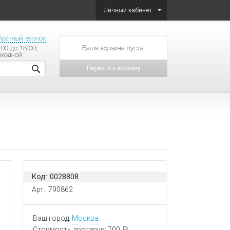
Личный кабинет
братный звонок
:00 до 18:00;
товаров на сумму
ыходной
Перейти в корзину
Код: 0028808
Арт.: 790862
Ваш город:
Москва
Стоимость доставки:
700