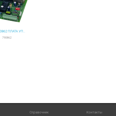
ы для ноутбуков
тройства для ноутбуков
овары
FAAC 790862 ПЛАТА УПРАВЛЕНИЯ 844T
790862
Справочник
Контакты