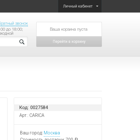
Личный кабинет
братный звонок
:00 до 18:00;
товаров на сумму
ыходной
Перейти в корзину
Код: 0027584
Арт.: CARICA
Ваш город:
Москва
Стоимость доставки:
700