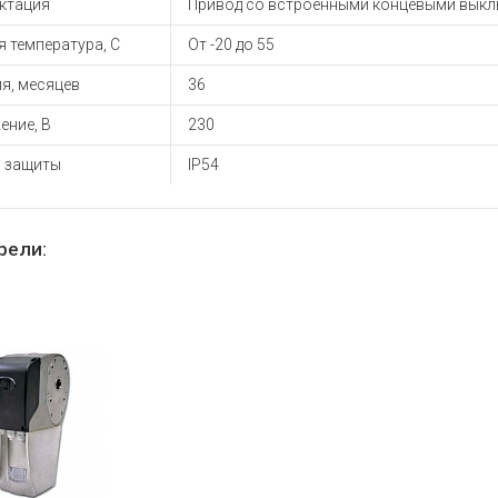
ктация
Привод со встроенными концевыми вык
ы для ноутбуков
тройства для ноутбуков
 температура, С
От -20 до 55
овары
я, месяцев
36
ение, В
230
ь защиты
IP54
рели: