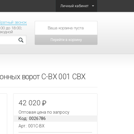
Личный кабинет
братный звонок
:00 до 18:00;
товаров на сумму
ыходной
Перейти в корзину
онных ворот C-BX 001 СBX
42 020
Оптовая цена по запросу
Код: 0026786
Арт.: 001C-BX