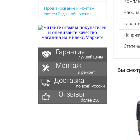
Компле
Аккумулятор
Запасные
Проектирование и Монтаж
части
Зарядные ус
Рабочая
систем Видеонаблюдения
Терминалы
Архивные т
оплаты
Гаранти
Архивные
Напряж
товары
Степен
Вы смот