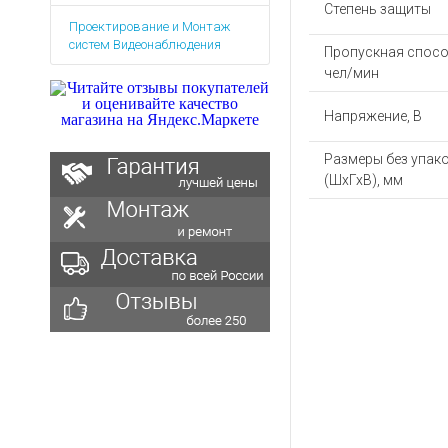
Аккумуляторы для ноут
Запасные
Степень защиты
Проектирование и Монтаж
части
Зарядные устройства дл
систем Видеонаблюдения
Пропускная спосо
Терминалы
Архивные товары
чел/мин
оплаты
Архивные
Напряжение, В
товары
Размеры без упак
(ШхГхВ), мм