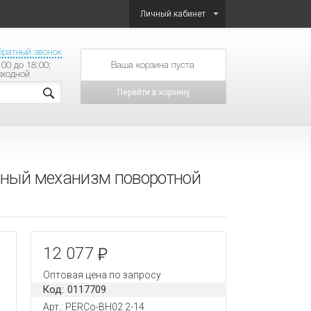
Личный кабинет
братный звонок
:00 до 18:00;
товаров на сумму
ыходной
Перейти в корзину
орный механизм поворотной
12 077
Оптовая цена по запросу
Код: 0117709
Арт.: PERCo-BH02 2-14