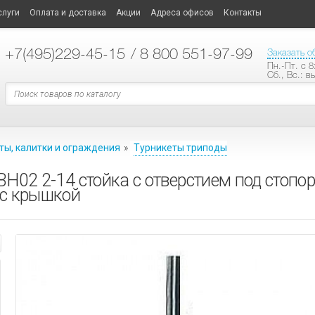
слуги
Оплата и доставка
Акции
Адреса офисов
Контакты
+7
(495)229-45-15
/ 8 800 551-97-99
Заказать о
Пн.-Пт. с 8
Сб., Вс.: в
ты, калитки и ограждения
»
Турникеты триподы
H02 2-14 стойка с отверстием под стоп
 с крышкой
ТЕХНОЛОГИИ ПЛАСТИКОВЫХ КАРТ
ластиковых карт
ные опции
АНИЕ
СИСТЕМЫ ОПОВЕЩЕНИЯ
ые модели принтеров
ые
материалы
ы
ные усилители
АНИЕ
е карты
аторы
кальной трансляции