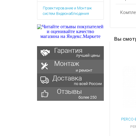
Аккумулятор
Запасные
Проектирование и Монтаж
части
Зарядные ус
Компле
систем Видеонаблюдения
Терминалы
Архивные т
оплаты
Архивные
товары
Вы смот
PER