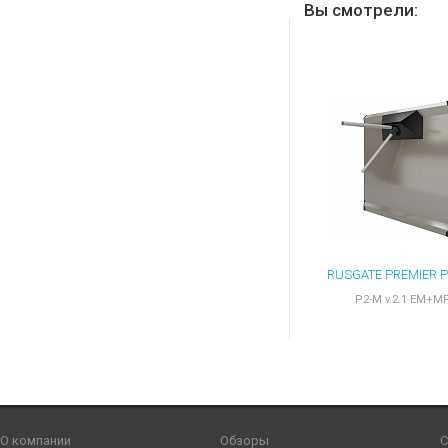
Вы смотрели:
P2-M v.2.1 EM+M
О компании
Обзоры
С