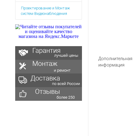
Аккумуляторы для ноут
Запасные
Проектирование и Монтаж
части
Зарядные устройства дл
систем Видеонаблюдения
Терминалы
Архивные товары
оплаты
Архивные
товары
Дополнительная
информация