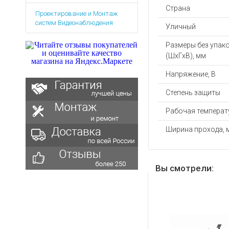
Аккумуляторы для ноут
Запасные
Страна
Проектирование и Монтаж
части
Зарядные устройства дл
систем Видеонаблюдения
Уличный
Терминалы
Архивные товары
оплаты
Размеры без упак
Архивные
(ШхГхВ), мм
товары
Напряжение, В
Степень защиты
Рабочая температу
Ширина прохода, 
Вы смотрели: