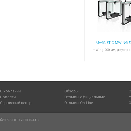
mWing 900 мм, двухпр
О компании
Обзоры
С
Новости
Отзывы официальные
У
Сервисный центр
Отзывы On-Line
О
©2026 ООО «ГЛОБАЛ».