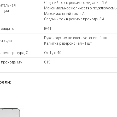
ы для ноутбуков
Средний ток в режиме ожидания: 1 А
ительная
Максимальное количество подключаемых
тройства для ноутбуков
ация
Максимальный ток: 5 А
овары
Средний ток в режиме прохода: 3 А
ь защиты
IP41
Руководство по эксплуатации - 1 шт
ктация
Калитка реверсивная - 1 шт
 температура, С
От 1 до 40
 прохода, мм
815
рели: