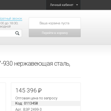
Личный кабинет
братный звонок
:00 до 18:00;
товаров на сумму
ыходной
Перейти в корзину
7-930 нержавеющая сталь,
145 396
Оптовая цена по запросу
Код: 0113458
Арт.: ВЗР 2499-3