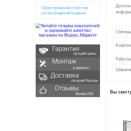
Аккумулятор
Запасные
Дополн
Проектирование и Монтаж
части
Зарядные ус
информ
систем Видеонаблюдения
Терминалы
Архивные т
оплаты
Архивные
Степен
товары
Компле
Рабочая
Ширина
Вы смот