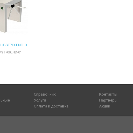
CAME 001PST700END-01 ТУРНИКЕТ ТУМБОВЫЙ МОТОРИЗОВАННЫЙ TWISTER 700 СДВОЕННЫЙ
PST700END-01
Справочник
Контакты
льные
Услуги
Партнеры
Оплата и доставка
Акции