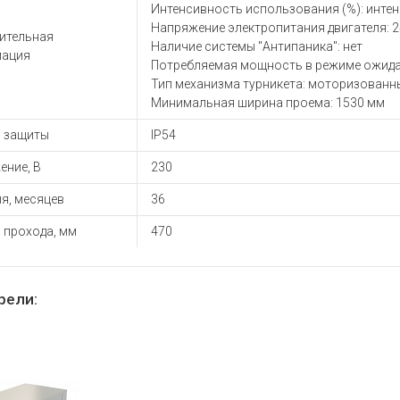
ы для ноутбуков
Интенсивность использования (%): инте
Напряжение электропитания двигателя: 2
тройства для ноутбуков
ительная
Наличие системы "Антипаника": нет
ация
овары
Потребляемая мощность в режиме ожидан
Тип механизма турникета: моторизованн
Минимальная ширина проема: 1530 мм
ь защиты
IP54
ение, В
230
я, месяцев
36
 прохода, мм
470
рели: