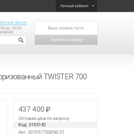
Личный кабинет
братный звонок
:00 до 18:00;
товаров на сумму
ыходной
Перейти в корзину
оризованный TWISTER 700
437 400
Оптовая цена по запросу
Код: 0105142
Арт.: 001PST700END-01