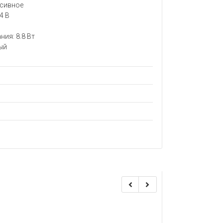
нсивное
4 В
ия: 8.8 Вт
ый