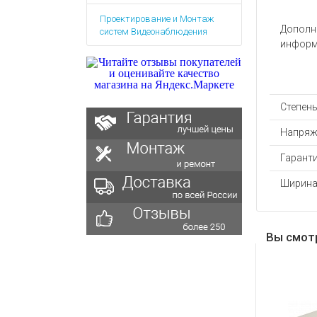
Аккумулятор
Запасные
Проектирование и Монтаж
части
Зарядные ус
Дополн
систем Видеонаблюдения
Терминалы
информ
Архивные т
оплаты
Архивные
товары
Степен
Напряж
Гаранти
Ширина
Вы смот