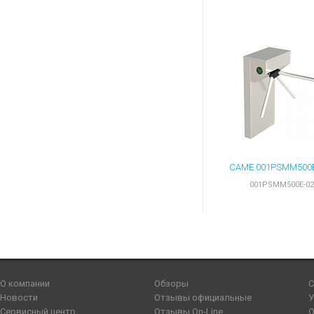
001PSMM500E-02
О компании
Обзоры
С
Новости
Отзывы официальные
У
Сервисный центр
Отзывы On-Line
О