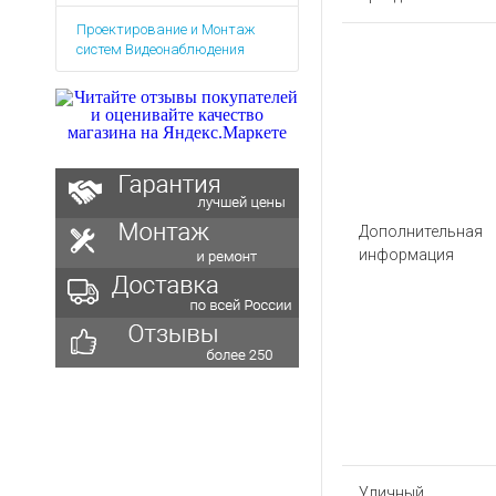
Аккумуляторы для ноут
Запасные
Проектирование и Монтаж
части
Зарядные устройства дл
систем Видеонаблюдения
Терминалы
Архивные товары
оплаты
Архивные
товары
Дополнительная
информация
Уличный