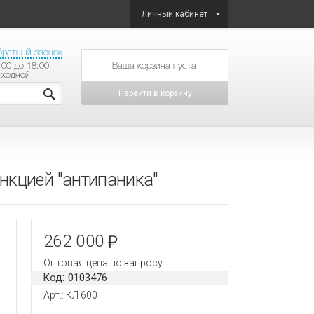
Личный кабинет
братный звонок
:00 до 18:00;
товаров на сумму
ыходной
Перейти в корзину
нкцией "антипаника"
262 000
Оптовая цена по запросу
Код: 0103476
Арт.: КЛ 600