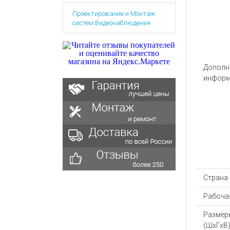
Аккумулятор
Запасные
Проектирование и Монтаж
части
Зарядные ус
систем Видеонаблюдения
Терминалы
Архивные т
оплаты
Архивные
товары
Дополн
информ
Страна
Рабочая
Размер
(ШхГхВ)