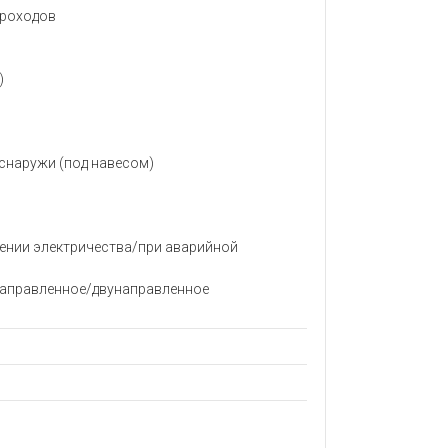
 проходов
)
снаружи (под навесом)
ении электричества/при аварийной
направленное/двунаправленное