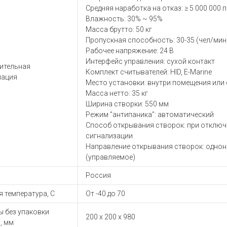
ы для ноутбуков
Средняя наработка на отказ: ≥ 5 000 000
тройства для ноутбуков
Влажность: 30% ~ 95%
Масса брутто: 50 кг
овары
Пропускная способность: 30-35 (чел/мин
Рабочее напряжение: 24 В
Интерфейс управления: сухой контакт
ительная
Комплект считывателей: HID, E-Marine
ация
Место установки: внутри помещения или 
Масса нетто: 35 кг
Ширина створки: 550 мм
Режим "антипаника": автоматический
Способ открывания створок: при отключ
сигнализации
Направление открывания створок: одно
(управляемое)
Россия
 температура, С
От -40 до 70
ы без упаковки
200 х 200 х 980
, мм