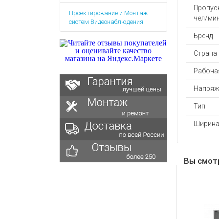
Аккумулятор
Запасные
Пропус
Проектирование и Монтаж
части
Зарядные ус
чел/ми
систем Видеонаблюдения
Терминалы
Архивные т
Бренд
оплаты
Архивные
Страна
товары
Рабочая
Напряж
Тип
Ширина
Вы смот