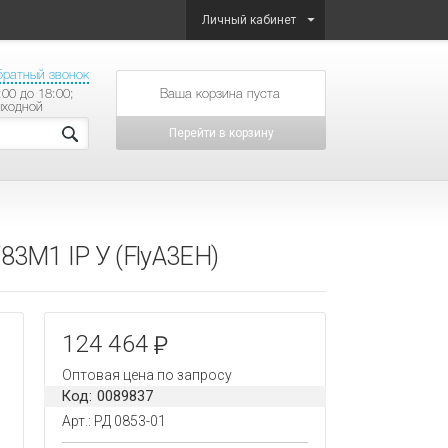
Личный кабинет
братный звонок
:00 до 18:00;
товаров на сумму
ыходной
Перейти в корзину
83М1 IP У (FlyA3EH)
124 464
Оптовая цена по запросу
Код: 0089837
Арт.: РД 0853-01