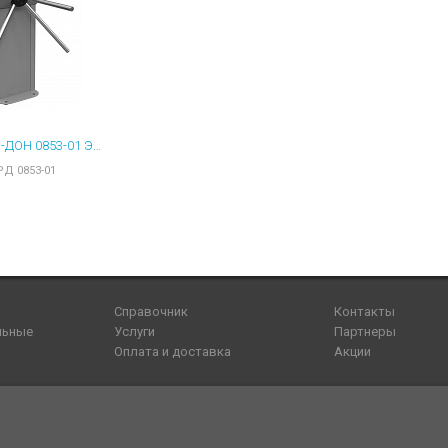
РОСТОВ-ДОН 0853-01 ЭЛЕКТРОННАЯ ПРОХОДНАЯ АП Т83М1 IP У (FLYA3EH)
РД 0853-01
Справочник
Контакты
льные
Услуги
Партнеры
Оплата и доставка
Акции