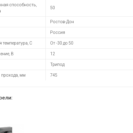
ы для ноутбуков
кная способность,
50
тройства для ноутбуков
н
овары
Ростов-Дон
Россия
 температура, С
От -30 до 50
ение, В
12
Трипод
 прохода, мм
745
рели: