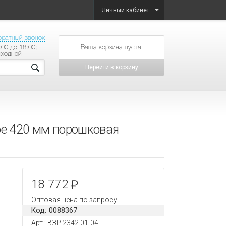
Личный кабинет
братный звонок
:00 до 18:00;
товаров на сумму
ыходной
Перейти в корзину
ое 420 мм порошковая
18 772
Оптовая цена по запросу
Код: 0088367
Арт.: ВЗР 2342.01-04