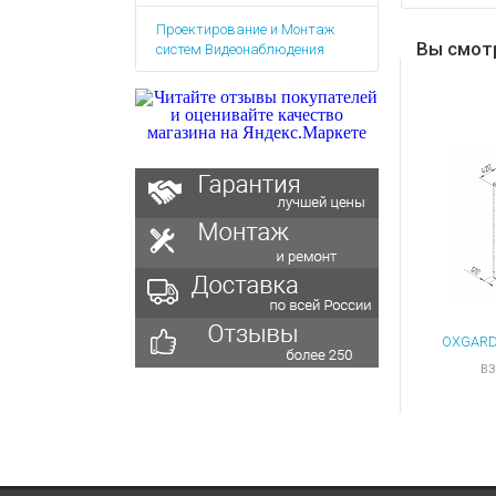
Аккумулятор
Запасные
Проектирование и Монтаж
части
Зарядные ус
Вы смот
систем Видеонаблюдения
Терминалы
Архивные т
оплаты
Архивные
товары
ВЗ