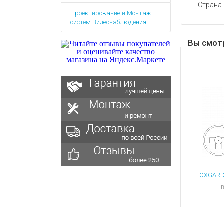
Аккумулятор
Запасные
Страна
Проектирование и Монтаж
части
Зарядные ус
систем Видеонаблюдения
Терминалы
Архивные т
оплаты
Вы смот
Архивные
товары
В