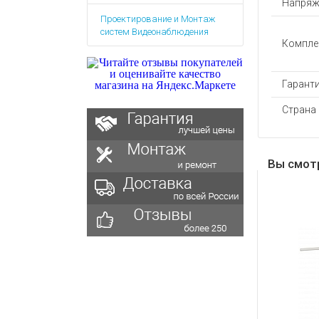
Напряж
Аккумулятор
Запасные
Проектирование и Монтаж
части
Зарядные ус
систем Видеонаблюдения
Терминалы
Компле
Архивные т
оплаты
Архивные
Гаранти
товары
Страна
Вы смот