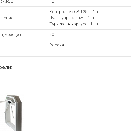
ение, В
12
ы для ноутбуков
тройства для ноутбуков
Контроллер CBU 250 - 1 шт
ктация
Пульт управления - 1 шт
овары
Турникет в корпусе - 1 шт
я, месяцев
60
Россия
рели: