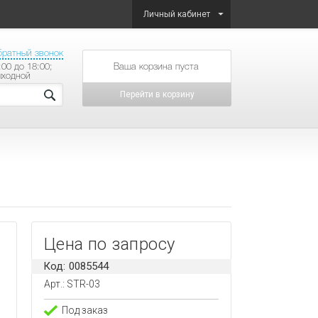
Личный кабинет
братный звонок
:00 до 18:00;
товаров на сумму
ыходной
Перейти в корзину
Цена по запросу
Код: 0085544
Арт.: STR-03
Под заказ