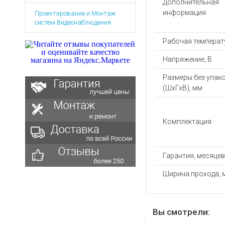
Дополнительная
Аккумуляторы для ноут
Запасные
информация
Проектирование и Монтаж
части
Зарядные устройства дл
систем Видеонаблюдения
Терминалы
Архивные товары
оплаты
Рабочая температу
Архивные
Напряжение, В
товары
Размеры без упак
(ШхГхВ), мм
Комплектация
Гарантия, месяцев
Ширина прохода, 
Вы смотрели: