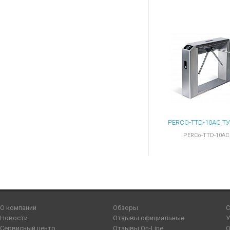
PERCo-TTD-10AC
О компании
Обзоры
С
Новости
Отзывы официальные
У
Сервисный центр
Отзывы On-Line
О