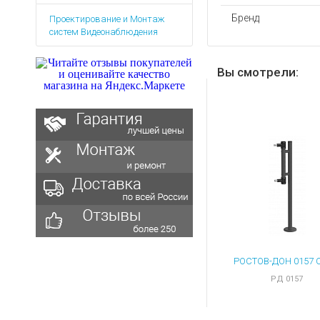
Аккумуляторы для ноут
Запасные
Бренд
Проектирование и Монтаж
части
Зарядные устройства дл
систем Видеонаблюдения
Терминалы
Архивные товары
оплаты
Вы смотрели:
Архивные
товары
РД 0157