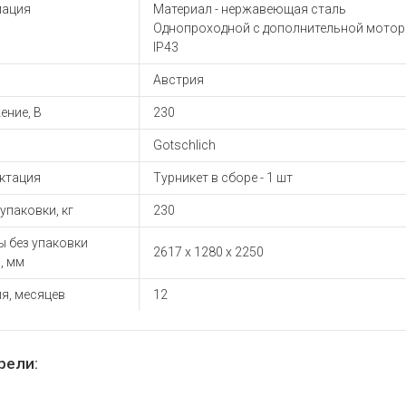
ы для ноутбуков
ация
Материал - нержавеющая сталь
Однопроходной с дополнительной мото
тройства для ноутбуков
IP43
овары
Австрия
ение, В
230
Gotschlich
ктация
Турникет в сборе - 1 шт
 упаковки, кг
230
ы без упаковки
2617 x 1280 x 2250
, мм
я, месяцев
12
рели: