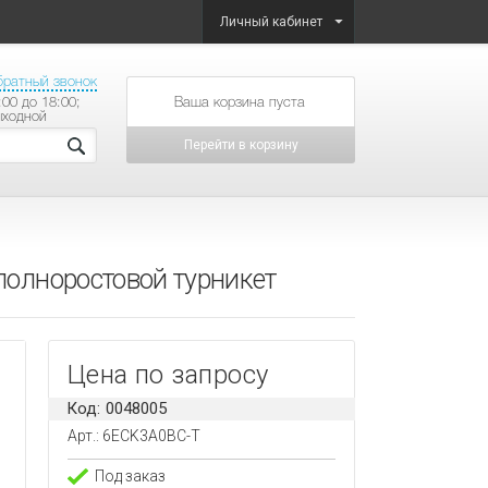
Личный кабинет
братный звонок
:00 до 18:00;
товаров на сумму
ыходной
Перейти в корзину
полноростовой турникет
Цена по запросу
Код: 0048005
Арт.: 6ECK3A0BC-T
Под заказ