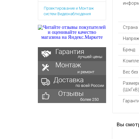
Аккумулятор
Запасные
информ
Проектирование и Монтаж
части
Зарядные ус
систем Видеонаблюдения
Терминалы
Архивные т
оплаты
Страна
Архивные
товары
Напряж
Бренд
Компле
Вес без
Размер
(ШхГхВ)
Гаранти
Вы смот