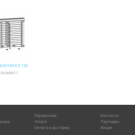
GOTSCHLICH ECCO 120 BFT STAINLESS 6ECK3A0BC-T ПОЛНОРОСТОВОЙ ТУРНИКЕТ
ECK3A0BC-T
Справочник
Контакты
льные
Услуги
Партнеры
Оплата и доставка
Акции