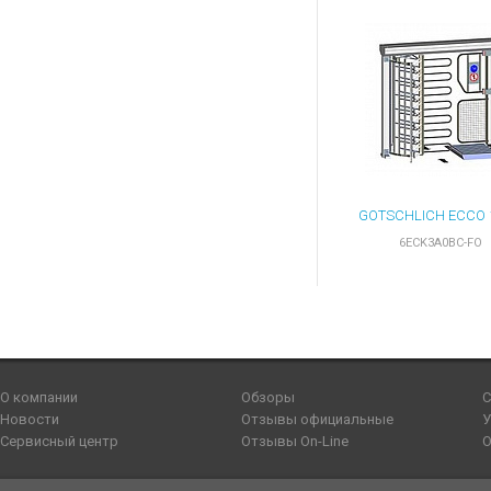
6ECK3A0BC-FO
О компании
Обзоры
С
Новости
Отзывы официальные
У
Сервисный центр
Отзывы On-Line
О