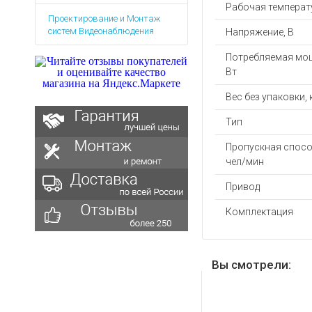
Аккумуляторы для ноут
Запасные
Рабочая температу
Проектирование и Монтаж
части
Зарядные устройства дл
систем Видеонаблюдения
Напряжение, В
Терминалы
Архивные товары
оплаты
Потребляемая мо
Вт
Архивные
товары
Вес без упаковки, 
Тип
Пропускная спосо
чел/мин
Привод
Комплектация
Вы смотрели: