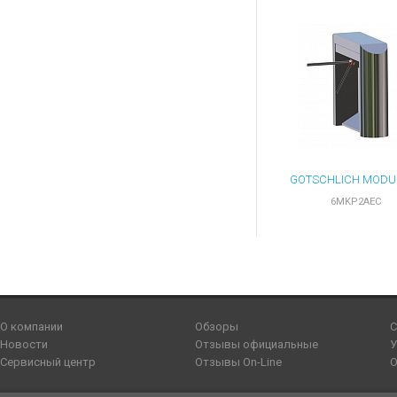
6MKP2AEC
О компании
Обзоры
С
Новости
Отзывы официальные
У
Сервисный центр
Отзывы On-Line
О