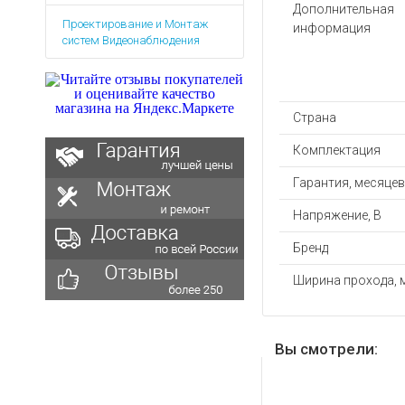
Аккумуляторы для ноут
Запасные
Дополнительная
Проектирование и Монтаж
части
информация
Зарядные устройства дл
систем Видеонаблюдения
Терминалы
Архивные товары
оплаты
Архивные
товары
Страна
Комплектация
Гарантия, месяцев
Напряжение, В
Бренд
Ширина прохода, 
Вы смотрели: