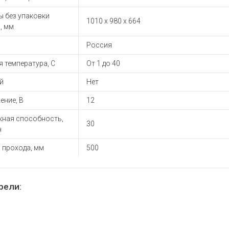
ы для ноутбуков
ы без упаковки
тройства для ноутбуков
1010 х 980 х 664
, мм
овары
Россия
 температура, С
От 1 до 40
й
Нет
ение, В
12
кная способность,
30
н
 прохода, мм
500
рели: