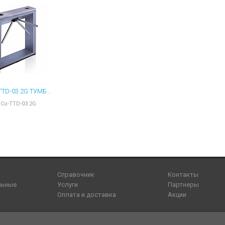
PERCO-TTD-03.2G ТУМБОВЫЙ ТУРНИКЕТ
Co-TTD-03.2G
Справочник
Контакты
льные
Услуги
Партнеры
Оплата и доставка
Акции