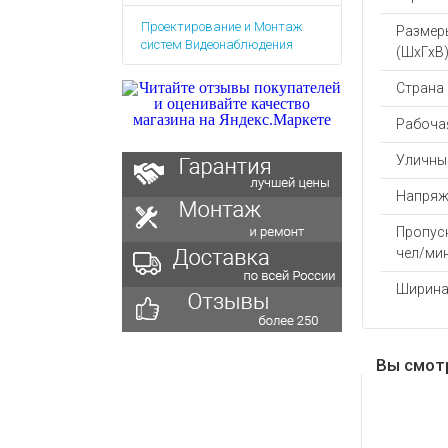
Аккумулятор
Запасные
Проектирование и Монтаж
части
Размер
Зарядные ус
систем Видеонаблюдения
(ШхГхВ)
Терминалы
Архивные т
оплаты
Страна
Архивные
товары
Рабочая
Уличны
Напряж
Пропус
чел/ми
Ширина
Вы смот