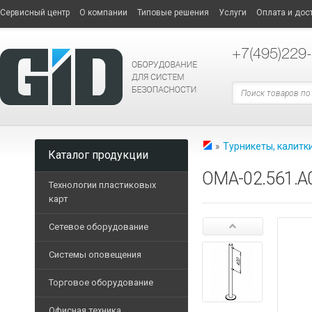
Сервисный центр
О компании
Типовые решения
Услуги
Оплата и дос
+7
(495)229
»
Турникеты, калитк
Каталог продукции
OMA-02.561.A
Технологии пластиковых
карт
Принтеры пластиковых 
Сетевое оборудование
СЕТЕВОЕ
Дополнительные опции
ОБОРУДОВАНИЕ
Системы оповещения
Опциональные модели п
Терминальные
Торговое оборудование
Расходные материалы
ТОРГОВОЕ
компьютеры
Трансляционные усилит
ОБОРУДОВАНИЕ
Пластиковые карты
Офисная техника
Маршрутизаторы
Блоки музыкальной тра