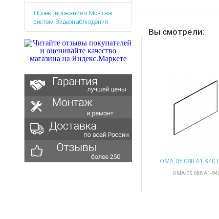
Аккумуляторы для ноут
Запасные
Проектирование и Монтаж
части
Зарядные устройства дл
систем Видеонаблюдения
Терминалы
Архивные товары
Вы смотрели:
оплаты
Архивные
товары
OMA-05.088.A1-94