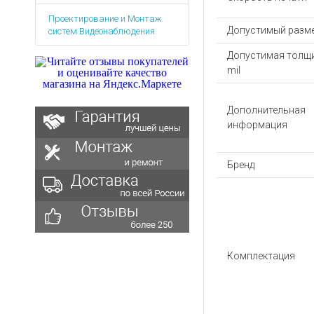
Аккумуляторы для ноут
Запасные
Проектирование и Монтаж
части
Зарядные устройства дл
Допустимый разме
систем Видеонаблюдения
Терминалы
Архивные товары
оплаты
Допустимая толщи
mil
Архивные
товары
Дополнительная
информация
Бренд
Комплектация