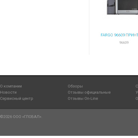
96609
О компании
Обзоры
С
Новости
Отзывы официальные
У
Сервисный центр
Отзывы On-Line
О
©2026 ООО «ГЛОБАЛ».