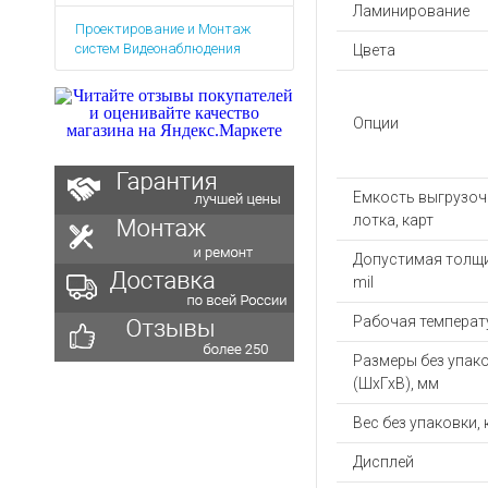
Аккумуляторы для ноут
Запасные
Ламинирование
Проектирование и Монтаж
части
Зарядные устройства дл
систем Видеонаблюдения
Цвета
Терминалы
Архивные товары
оплаты
Архивные
Опции
товары
Емкость выгрузоч
лотка, карт
Допустимая толщи
mil
Рабочая температу
Размеры без упак
(ШхГхВ), мм
Вес без упаковки, 
Дисплей