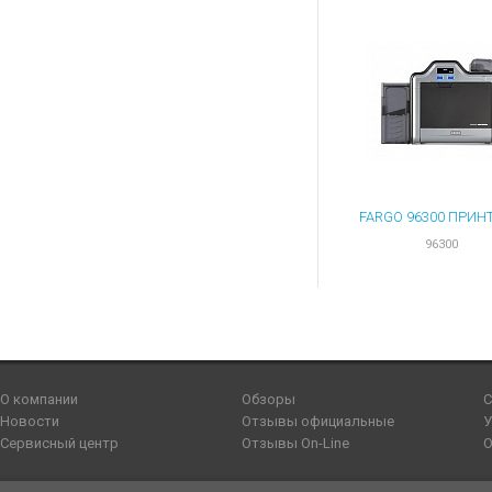
96300
О компании
Обзоры
С
Новости
Отзывы официальные
У
Сервисный центр
Отзывы On-Line
О