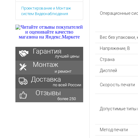
Аккумуляторы для ноут
Запасные
Проектирование и Монтаж
части
Зарядные устройства дл
Операционные си
систем Видеонаблюдения
Терминалы
Архивные товары
оплаты
Архивные
Вес без упаковки, 
товары
Напряжение, В
Страна
Дисплей
Скорость печати
Допустимые типы 
Метод печати