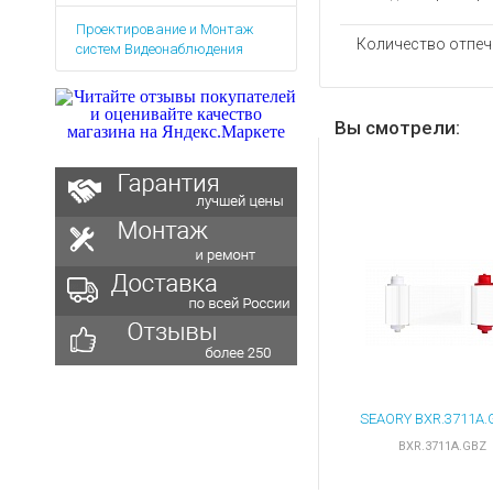
Аккумуляторы для ноут
Запасные
Проектирование и Монтаж
части
Зарядные устройства дл
Количество отпеч
систем Видеонаблюдения
Терминалы
Архивные товары
оплаты
Архивные
Вы смотрели:
товары
BXR.3711A.GBZ