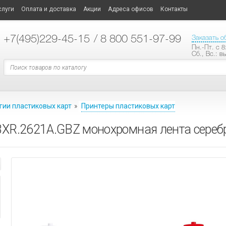
слуги
Оплата и доставка
Акции
Адреса офисов
Контакты
+7
(495)229-45-15
/ 8 800 551-97-99
Заказать о
Пн.-Пт. с 8
Сб., Вс.: в
гии пластиковых карт
»
Принтеры пластиковых карт
BXR.2621A.GBZ монохромная лента сереб
ТЕХНОЛОГИИ ПЛАСТИКОВЫХ КАРТ
ластиковых карт
ные опции
АНИЕ
СИСТЕМЫ ОПОВЕЩЕНИЯ
ые модели принтеров
ые
материалы
ы
ные усилители
АНИЕ
е карты
аторы
кальной трансляции