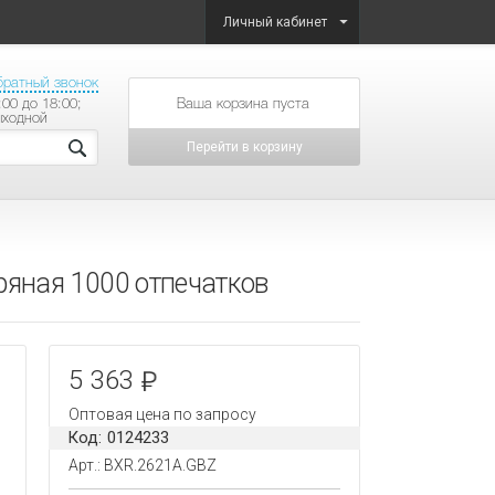
Личный кабинет
братный звонок
:00 до 18:00;
товаров на сумму
ыходной
Перейти в корзину
ряная 1000 отпечатков
5 363
Оптовая цена по запросу
Код: 0124233
Арт.: BXR.2621A.GBZ