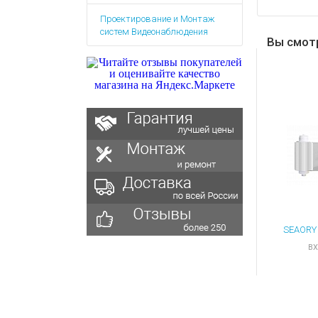
Аккумулятор
Запасные
Проектирование и Монтаж
части
Зарядные ус
систем Видеонаблюдения
Терминалы
Вы смот
Архивные т
оплаты
Архивные
товары
BX