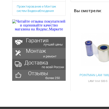
Аккумуляторы для ноут
Запасные
Проектирование и Монтаж
части
Зарядные устройства дл
Вы смотрели:
систем Видеонаблюдения
Терминалы
Архивные товары
оплаты
Архивные
товары
LAM 1mil 500-S