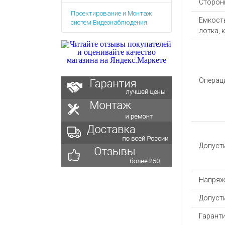
Сторон
Аккумулятор
Запасные
Проектирование и Монтаж
части
Зарядные ус
Емкост
систем Видеонаблюдения
Терминалы
лотка, 
Архивные т
оплаты
Архивные
товары
Операц
Допуст
Напряж
Допуст
Гаранти