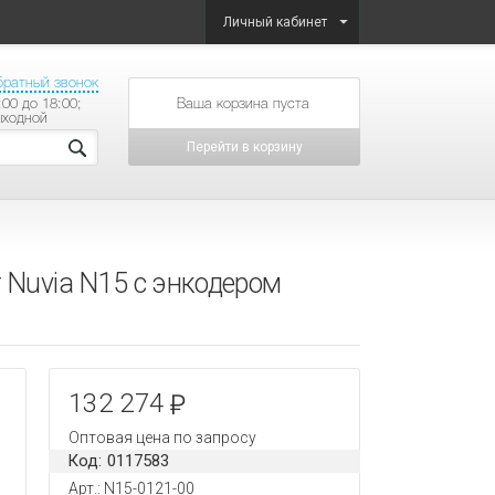
Личный кабинет
братный звонок
:00 до 18:00;
товаров на сумму
ыходной
Перейти в корзину
 Nuvia N15 с энкодером
132 274
Оптовая цена по запросу
Код: 0117583
Арт.: N15-0121-00