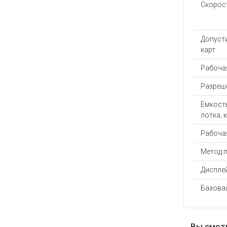
Скорос
Допуст
карт
Рабоча
Разреше
Емкост
лотка, 
Рабочая
Метод 
Диспле
Базова
Вы смот