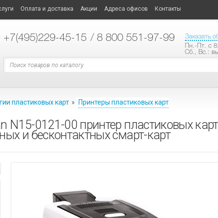
слуги
Оплата и доставка
Акции
Адреса офисов
Контакты
+7
(495)229-45-15
/ 8 800 551-97-99
Заказать о
Пн.-Пт. с 8
Сб., Вс.: в
гии пластиковых карт
»
Принтеры пластиковых карт
n N15-0121-00 принтер пластиковых карт
ных и бесконтактных смарт-карт
ТЕХНОЛОГИИ ПЛАСТИКОВЫХ КАРТ
ластиковых карт
ные опции
АНИЕ
СИСТЕМЫ ОПОВЕЩЕНИЯ
ые модели принтеров
ые
материалы
ы
ные усилители
АНИЕ
е карты
аторы
кальной трансляции