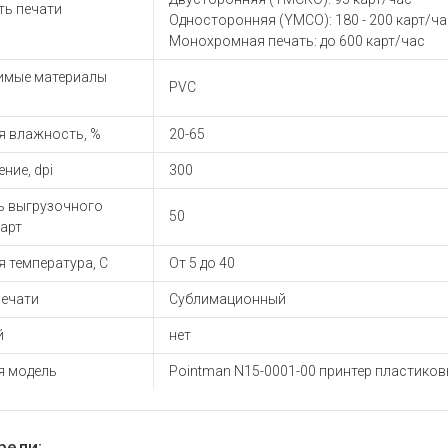
ть печати
Односторонняя (YMCO): 180 - 200 карт/ча
Монохромная печать: до 600 карт/час
имые материалы
PVC
я влажность, %
20-65
ние, dpi
300
ь выгрузочного
50
карт
 температура, С
От 5 до 40
печати
Сублимационный
й
нет
я модель
Pointman N15-0001-00 принтер пластиков
рели: