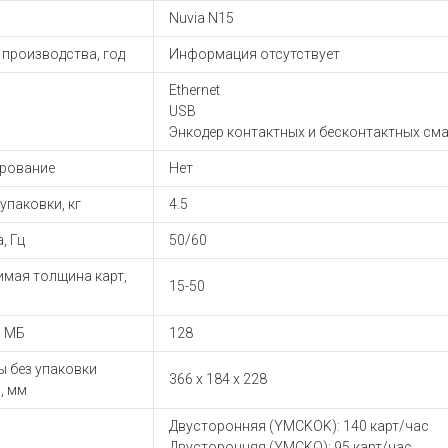
Nuvia N15
производства, год
Информация отсутствует
Ethernet
USB
Энкодер контактных и бесконтактных сма
рование
Нет
 упаковки, кг
4.5
, Гц
50/60
имая толщина карт,
15-50
, МБ
128
ы без упаковки
366 х 184 х 228
, мм
Двусторонняя (YMCKOK): 140 карт/час
Двусторонняя (YMCKO): 95 карт/час