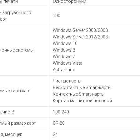
ы печати
Односторонний
ы для ноутбуков
тройства для ноутбуков
ь загрузочного
100
карт
овары
Windows Server 2003/2008
Windows Server 2012/2008
Windows 10
ионные системы
Windows 8
Windows 7
Windows Vista
Astra Linux
Чистые карты
Бесконтактные Smart-карты
имые типы карт
Контактные Smart-карты
Карты с магнитной полосой
ение, В
100-240
имый размер карт
CR-80
я, месяцев
24