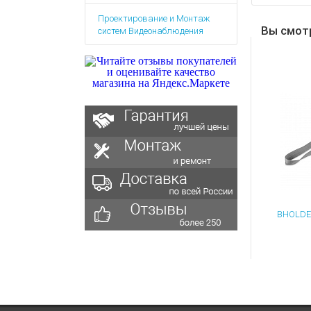
Аккумулятор
Запасные
Проектирование и Монтаж
части
Зарядные ус
Вы смот
систем Видеонаблюдения
Терминалы
Архивные т
оплаты
Архивные
товары