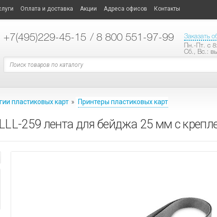
слуги
Оплата и доставка
Акции
Адреса офисов
Контакты
+7
(495)229-45-15
/ 8 800 551-97-99
Заказать о
Пн.-Пт. с 8
Сб., Вс.: в
гии пластиковых карт
»
Принтеры пластиковых карт
 LLL-259 лента для бейджа 25 мм с креп
ТЕХНОЛОГИИ ПЛАСТИКОВЫХ КАРТ
ластиковых карт
ные опции
АНИЕ
СИСТЕМЫ ОПОВЕЩЕНИЯ
ые модели принтеров
ые
материалы
ы
ные усилители
АНИЕ
е карты
аторы
кальной трансляции