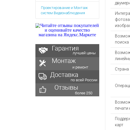
Аккумулятор
Запасные
двумер
Проектирование и Монтаж
части
Зарядные ус
систем Видеонаблюдения
Интегра
Терминалы
Архивные т
фотоза
оплаты
изобра
Архивные
товары
Возмож
поиска 
Возмож
линейн
Страна
Операц
Возмож
печати 
Поддер
карт