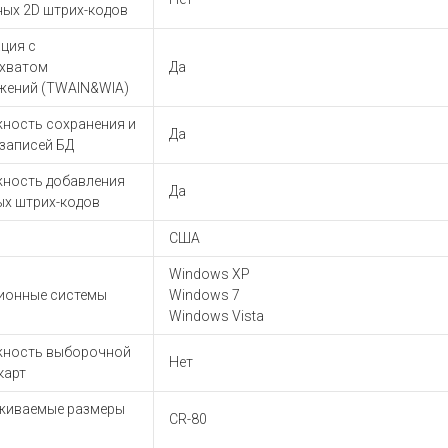
ы для ноутбуков
ных 2D штрих-кодов
тройства для ноутбуков
ция с
овары
хватом
Да
жений (TWAIN&WIA)
ность сохранения и
Да
записей БД
ность добавления
Да
ых штрих-кодов
США
Windows XP
ионные системы
Windows 7
Windows Vista
ность выборочной
Нет
карт
живаемые размеры
CR-80