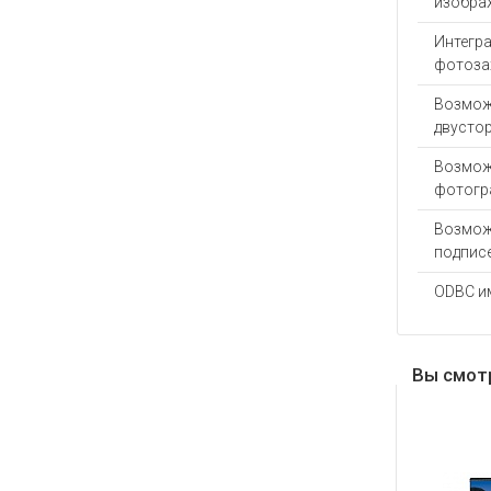
изобра
Интегра
фотоза
Возмож
двустор
Возмож
фотогр
Возмож
подпис
ODBC и
Вы смот