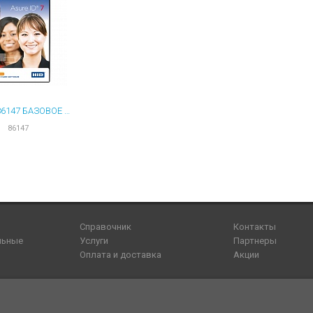
FARGO 86147 БАЗОВОЕ ПО ASURE ID 7 SOLO PROMO ДЛЯ ПЕРСОНИФИКАЦИИ КАРТ
86147
Справочник
Контакты
льные
Услуги
Партнеры
Оплата и доставка
Акции