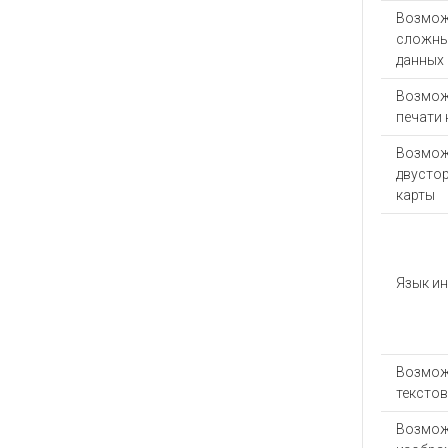
Возмож
сложны
данных
Возмож
печати 
Возмож
двусто
карты
Язык и
Возмож
тексто
Возмож