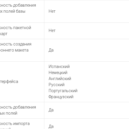
ность добавления
х полей базы
Нет
ность пакетной
Нет
карт
ность создания
роннего макета
Да
Испанский
Немецкий
Английский
нтерфейса
Русский
Португальский
Французский
ность добавления
Да
вых полей
ность импорта
Да