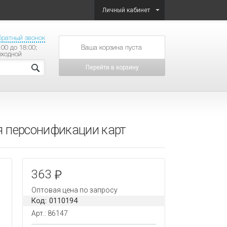
Личный кабинет
братный звонок
:00 до 18:00;
товаров на сумму
ыходной
Перейти в корзину
ля персонификации карт
363
Оптовая цена по запросу
Код: 0110194
Арт.: 86147