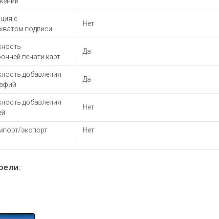
жений
ция с
Нет
хватом подписи
ность
Да
онней печати карт
ность добавления
Да
афий
ность добавления
Нет
ей
мпорт/экспорт
Нет
рели: