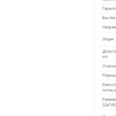
Гаранти
Вес без
Напряж
Опции
Допуст
mil
Сторон
Разреше
Емкост
лотка, 
Размер
(ШхГхВ)