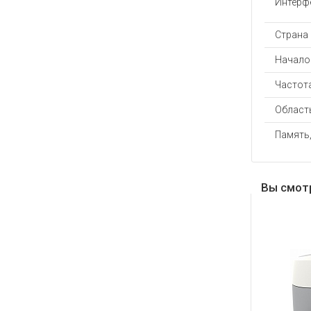
Интерф
Страна
Начало 
Частота
Област
Память
Вы смот