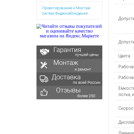
Аккумулятор
Запасные
Проектирование и Монтаж
части
Зарядные ус
систем Видеонаблюдения
Терминалы
Допуст
Архивные т
оплаты
Архивные
товары
Допуст
Цвета
Рабочая
Рабоча
Емкост
лотка, 
Скорос
Диспле
Ламини