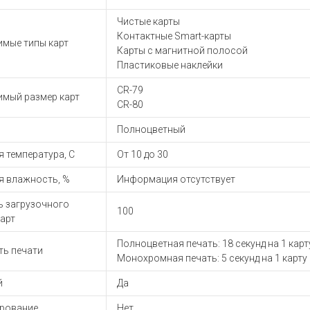
ы для ноутбуков
Чистые карты
тройства для ноутбуков
Контактные Smart-карты
имые типы карт
овары
Карты с магнитной полосой
Пластиковые наклейки
CR-79
имый размер карт
CR-80
Полноцветный
 температура, С
От 10 до 30
я влажность, %
Информация отсутствует
ь загрузочного
100
карт
Полноцветная печать: 18 секунд на 1 карт
ть печати
Монохромная печать: 5 секунд на 1 карту
й
Да
рование
Нет