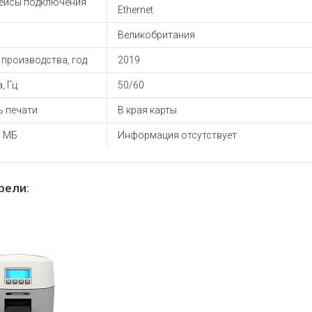
ейсы подключения
Ethernet
Великобритания
производства, год
2019
, Гц
50/60
ь печати
В края карты
, МБ
Информация отсутствует
рели: