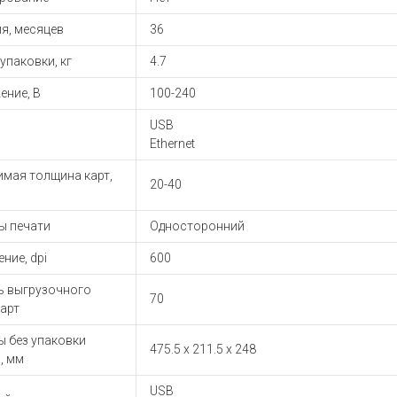
я, месяцев
36
 упаковки, кг
4.7
ение, В
100-240
USB
Ethernet
имая толщина карт,
20-40
ы печати
Односторонний
ние, dpi
600
ь выгрузочного
70
карт
ы без упаковки
475.5 х 211.5 х 248
, мм
USB