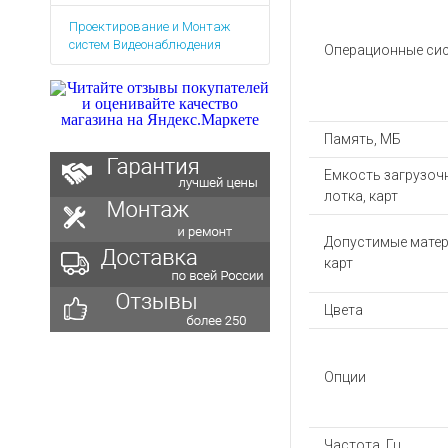
Аккумуляторы для ноут
Запасные
Проектирование и Монтаж
части
Зарядные устройства дл
систем Видеонаблюдения
Операционные си
Терминалы
Архивные товары
оплаты
Архивные
товары
Память, МБ
Емкость загрузоч
лотка, карт
Допустимые мате
карт
Цвета
Опции
Частота, Гц