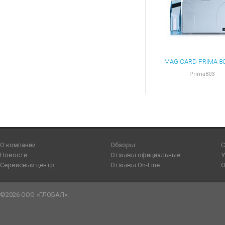
Prima803
О компании
Обзоры
С
Новости
Отзывы официальные
У
Сервисный центр
Отзывы On-Line
О
©2026 ООО «ГЛОБАЛ».