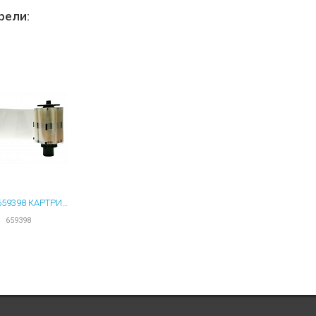
ы для ноутбуков
рели:
тройства для ноутбуков
овары
SMART 659398 КАРТРИДЖ СУПЕРЛАМИНИРУЮЩИЙ С ВЫРЕЗОМ ПОД ЧИП 250 ОТПЕЧАТКОВ
659398