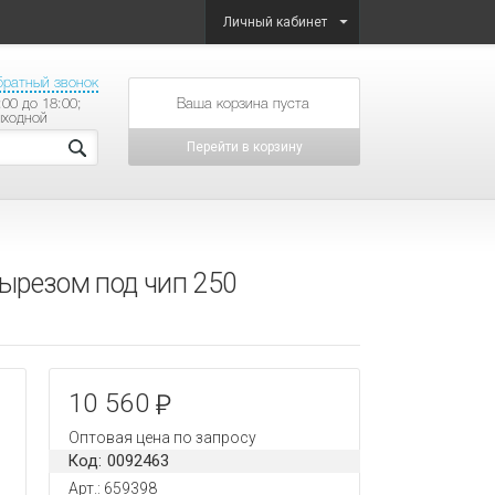
Личный кабинет
братный звонок
:00 до 18:00;
товаров на сумму
ыходной
Перейти в корзину
ырезом под чип 250
10 560
Оптовая цена по запросу
Код: 0092463
Арт.: 659398